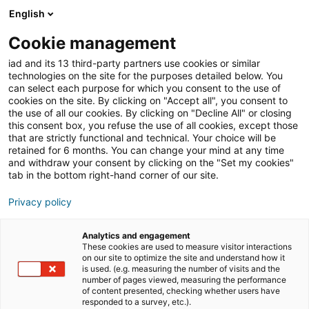
English
Join iad Italia
Aprir
Cookie management
iad and its 13 third-party partners use cookies or similar
Blog
»
Lavorare nel settore immobiliare
»
Dai social agli
technologies on the site for the purposes detailed below. You
eventi di settore: come il networking può far crescere
can select each purpose for which you consent to the use of
la tua carriera immobiliare
cookies on the site. By clicking on "Accept all", you consent to
the use of all our cookies. By clicking on "Decline All" or closing
Dai social agli eventi di
this consent box, you refuse the use of all cookies, except those
that are strictly functional and technical. Your choice will be
settore: come il
retained for 6 months. You can change your mind at any time
networking può far
and withdraw your consent by clicking on the "Set my cookies"
tab in the bottom right-hand corner of our site.
crescere la tua carriera
Privacy policy
immobiliare
Analytics and engagement
These cookies are used to measure visitor interactions
on our site to optimize the site and understand how it
Il
networking
è uno strumento essenziale per far
is used. (e.g. measuring the number of visits and the
crescere la tua carriera nel mondo dell’immobiliare!
number of pages viewed, measuring the performance
of content presented, checking whether users have
Saper creare relazioni professionali nuove e durature
responded to a survey, etc.).