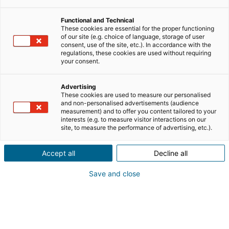
può infatti
fare la differenza rispetto alla concorrenza
,
poiché crea una rete di supporto, informazione, e nuove
Functional and Technical
possibilità di business.
These cookies are essential for the proper functioning
of our site (e.g. choice of language, storage of user
Che tu sia un consulente con una buona esperienza o
consent, use of the site, etc.). In accordance with the
regulations, these cookies are used without requiring
alle prime armi, il networking ti consente di allargare la
your consent.
rete di contatti per migliorare la tua reputazione e la tua
visibilità. Bisogna però saperlo fare e con gli strumenti
Advertising
giusti. Come? Ecco qualche consiglio pratico.
These cookies are used to measure our personalised
and non-personalised advertisements (audience
measurement) and to offer you content tailored to your
interests (e.g. to measure visitor interactions on our
site, to measure the performance of advertising, etc.).
Networking: cos’è e perché è
importante nel settore immobiliare
Accept all
Decline all
Save and close
Iniziamo dalle basi, ovvero dalla definizione di
networking. Come si evince dalla terminologia, si tratta
di una serie di metodologie mirate a costruire e
mantenere una
rete di relazioni e connessioni