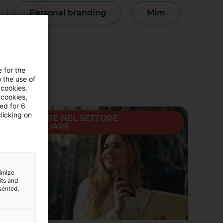
personal branding
mlm
monianze
e for the
 the use of
 cookies.
 cookies,
ned for 6
licking on
LAVORARE NEL SETTORE
IMMOBILIARE
timize
its and
sented,