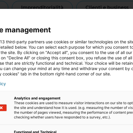
imprenditorialità
clienti e business
riqualificazione professionale
testi
e management
 13 third-party partners use cookies or similar technologies on the sit
etailed below. You can select each purpose for which you consent to
the site. By clicking on "Accept all", you consent to the use of all our
 on "Decline All" or closing this consent box, you refuse the use of all
e that are strictly functional and technical. Your choice will be retai
u can change your mind at any time and withdraw your consent by c
LAVORARE NEL SETTORE
 cookies" tab in the bottom right-hand corner of our site.
IMMOBILIARE
licy
Analytics and engagement
These cookies are used to measure visitor interactions on our site to op
the site and understand how it is used. (e.g. measuring the number of vis
the number of pages viewed, measuring the performance of content pre
checking whether users have responded to a survey, etc.).
Functional and Technical