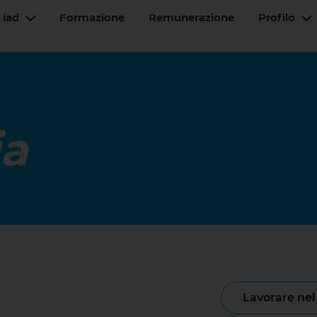
 iad
Formazione
Remunerazione
Profilo
Menu a tendina
M
ia
lavorare ne