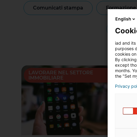
comunicati stampa
formazione
English
notizie
Cooki
iad and its
purposes d
cookies on 
By clicking
except thos
months. Yo
LAVORARE NEL SETTORE
the "Set my
IMMOBILIARE
Privacy po