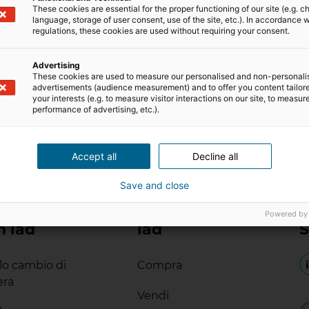
These cookies are essential for the proper functioning of our site (e.g. c
Dai social agli eventi di settore: come il
language, storage of user consent, use of the site, etc.). In accordance w
networking può far crescere la tua carriera
regulations, these cookies are used without requiring your consent.
immobiliare
Il networking è uno strumento essenziale per
Advertising
far crescere la tua carriera nel mondo
These cookies are used to measure our personalised and non-personali
advertisements (audience measurement) and to offer you content tailor
dell’immobiliare! Saper creare relazioni
your interests (e.g. to measure visitor interactions on our site, to measur
professionali nuove e durature può infatti fare
performance of advertising, etc.).
la differenza rispetto alla concorrenza, poiché
21 Marzo 2025
3
min di lettura
crea una rete di supporto, informazione, e
nuove possibilità di business. Che tu sia un
Accept all
Decline all
consulente con una buona esperienza o alle
prime armi, […]
Save and close
Powered by
n iad
iad
S
ilo cambio di
Compra
era
Vendi