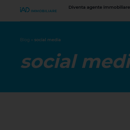
Diventa agente immobiliare
Join iad Italia
Blog
»
social media
social med