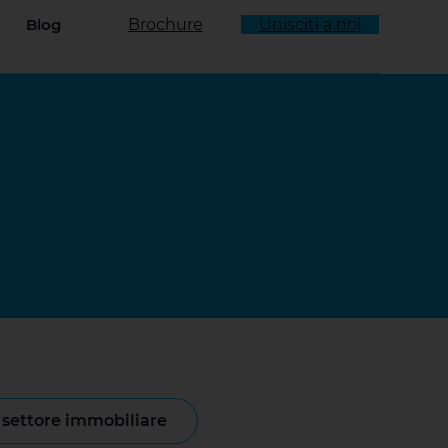
Blog
Brochure
Unisciti a noi
enu a tendina
l settore immobiliare