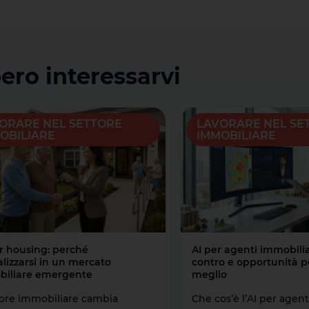
ero interessarvi
ORARE NEL SETTORE
LAVORARE NEL SE
OBILIARE
IMMOBILIARE
r housing: perché
AI per agenti immobiliar
alizzarsi in un mercato
contro e opportunità p
iliare emergente
meglio
ttore immobiliare cambia
Che cos’è l’AI per agent