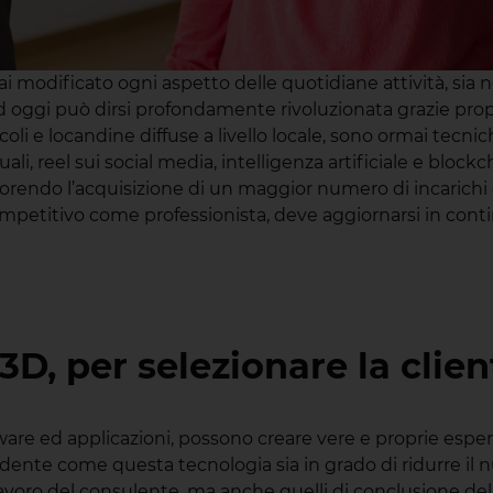
i modificato ogni aspetto delle quotidiane attività, sia n
 oggi può dirsi profondamente rivoluzionata grazie propri
oli e locandine diffuse a livello locale, sono ormai tecnic
li, reel sui social media, intelligenza artificiale e blockc
avorendo l’acquisizione di un maggior numero di incarichi 
competitivo come professionista, deve aggiornarsi in con
 3D, per selezionare la clien
 software ed applicazioni, possono creare vere e proprie e
vidente come questa tecnologia sia in grado di ridurre il n
lavoro del consulente, ma anche quelli di conclusione del