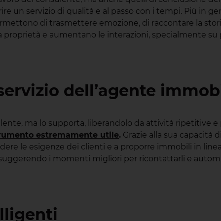
re un servizio di qualità e al passo con i tempi. Più in ge
, permettono di trasmettere emozione, di raccontare la st
 della proprietà e aumentano le interazioni, specialmente
l servizio dell’agente immob
nte, ma lo supporta, liberandolo da attività ripetitive e 
o strumento estremamente utile
.
Grazie alla sua capacità d
dere le esigenze dei clienti e a proporre immobili in line
i, suggerendo i momenti migliori per ricontattarli e aut
lligenti