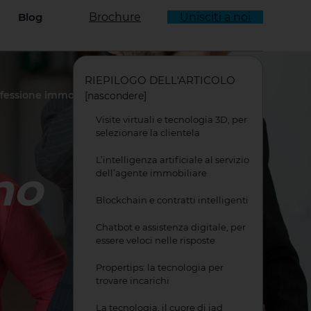
Blog
Brochure
Unisciti a noi
enu a tendina
RIEPILOGO DELL'ARTICOLO
rofessione immobiliare
[
nascondere
]
Visite virtuali e tecnologia 3D, per
selezionare la clientela
L’intelligenza artificiale al servizio
no
dell’agente immobiliare
Blockchain e contratti intelligenti
Chatbot e assistenza digitale, per
essere veloci nelle risposte
Propertips: la tecnologia per
trovare incarichi
La tecnologia, il cuore di iad