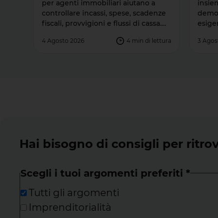
per agenti immobiliari aiutano a
insie
controllare incassi, spese, scadenze
demogr
fiscali, provvigioni e flussi di cassa.
esige
Sono utili sia a chi inizia l’attività sia a
econo
4 Agosto 2026
4
min di lettura
3 Agos
chi gestisce già molte trattative,
segme
perché rendono il lavoro più
specif
ordinato, riducono il rischio di errori
è ogg
e permettono di pianificare con
intere
maggiore consapevolezza la crescita
immob
del […]
la do
svilu
specia
Hai bisogno di consigli per ritrov
Scegli i tuoi argomenti preferiti
*
Tutti gli argomenti
Imprenditorialità