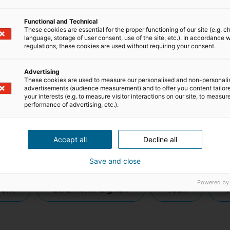
a l’agenzia tradizionale fisica sul territorio, con tutti i 
oftware sofisticati e dedicati, per gestire ogni attività: 
Functional and Technical
a digitale alla traduzione di documenti nelle transazioni co
These cookies are essential for the proper functioning of our site (e.g. c
language, storage of user consent, use of the site, etc.). In accordance w
 rigorosamente online. L’approccio iad comunque non è 
regulations, these cookies are used without requiring your consent.
 e collaborativa. In un mercato che richiede sempre più 
vere maggiori informazioni basta visitare il sito dedi
 questo articolo
Advertising
These cookies are used to measure our personalised and non-personali
Unisciti a noi!
advertisements (audience measurement) and to offer you content tailor
finestra
idi su Facebook
uova finestra
ondividi su Linkedin
Nuova finestra
Condividi su Instagram
Nuova finestra
Condividi con l'e-mail
your interests (e.g. to measure visitor interactions on our site, to measur
performance of advertising, etc.).
Accept all
Decline all
ai
professioni immobiliari
p
Save and close
Powered by
work
strumenti digitali
tech