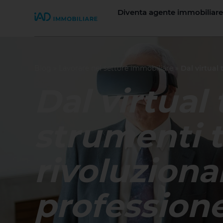
Diventa agente immobiliare
Join iad Italia
Blog
»
Lavorare nel settore immobiliare
»
Dal virtual
Dal virtual t
strumenti 
rivoluziona
profession