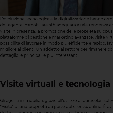
L’evoluzione tecnologica e la digitalizzazione hanno orma
dell’agente immobiliare si è adeguata a tale tendenza ed
visite in presenza, la promozione delle proprietà su opusc
piattaforme di gestione e marketing avanzate, visite virtua
possibilità di lavorare in modo più efficiente e rapido, f
migliore ai clienti. Un addetto al settore per rimanere 
dettaglio le principali e più interessanti.
Visite virtuali e tecnologia
Gli agenti immobiliari, grazie all’utilizzo di particolari
“visita” di una proprietà da parte del cliente, online. È e
di chi è veramente interessato. Ciò ottimizza i tempi di 