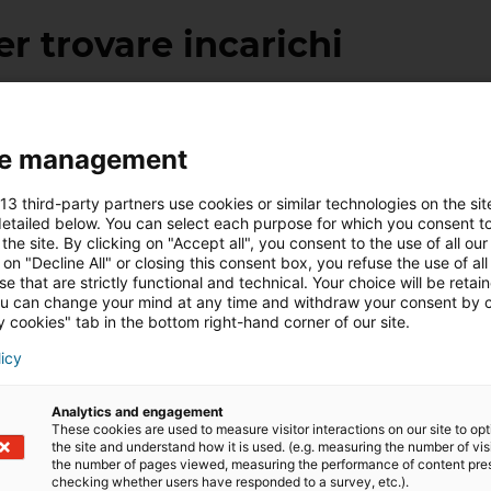
er trovare incarichi
 nel lavoro dell’agente immobiliare è quello dell’acquisiz
 senso. Un esempio concreto ed eccellente, tra gli stru
e management
aricare su qualunque telefonino: è un sistema di raccolt
diventare un potenziale “tipster”(o deal trader), segnalan
 13 third-party partners use cookies or similar technologies on the sit
e permette agli addetti ai lavori di ricevere un fluss
etailed below. You can select each purpose for which you consent to
the site. By clicking on "Accept all", you consent to the use of all our
 il potere della comunità locale, valorizzando il passaparo
 on "Decline All" or closing this consent box, you refuse the use of all
e that are strictly functional and technical. Your choice will be retai
u can change your mind at any time and withdraw your consent by c
 cookies" tab in the bottom right-hand corner of our site.
licy
iad immobiliare
Analytics and engagement
These cookies are used to measure visitor interactions on our site to op
the site and understand how it is used. (e.g. measuring the number of vis
the number of pages viewed, measuring the performance of content pre
mobiliare si distingue con il suo modello innovativo 
checking whether users have responded to a survey, etc.).