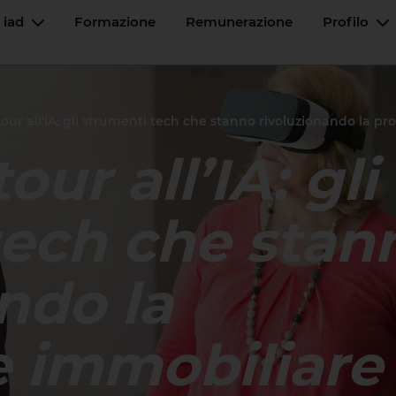
 iad
Formazione
Remunerazione
Profilo
Menu a tendina
M
 tour all’IA: gli strumenti tech che stanno rivoluzionando la p
our all’IA: gli
tech che stan
ndo la
e immobiliare