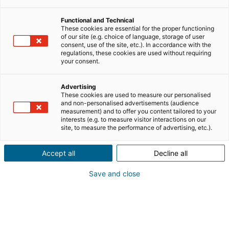
come fortemente competitivo e ricco di strumenti
digitali. Per emergere, distinguersi, e dominare
Functional and Technical
These cookies are essential for the proper functioning
localmente la propria area, è utile creare un personal
of our site (e.g. choice of language, storage of user
branding forte, caratterizzato da una buona presenza
consent, use of the site, etc.). In accordance with the
regulations, these cookies are used without requiring
online, strategica, senza però trascurare il networking
your consent.
reale nel territorio. La visibilità deve essere costruita
passo dopo passo, con un percorso misurabile fatto di
Advertising
azioni, metriche e risultati che portano clienti verso il
These cookies are used to measure our personalised
and non-personalised advertisements (audience
professionista, prima di una conoscenza diretta. Come
measurement) and to offer you content tailored to your
fare? Ecco qualche consiglio.
interests (e.g. to measure visitor interactions on our
site, to measure the performance of advertising, etc.).
RIEPILOGO DELL'ARTICOLO
[
nascondere
]
Accept all
Decline all
Save and close
Definire un’identità professionale e
il personal branding locale