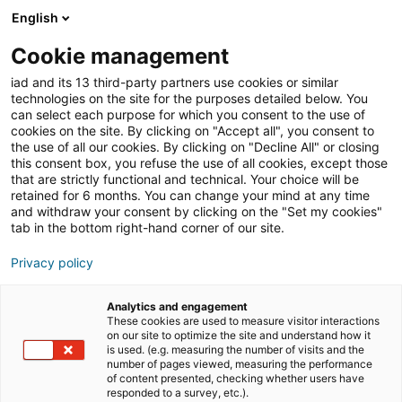
English
Join iad Italia
Aprir
Cookie management
iad and its 13 third-party partners use cookies or similar
Blog
»
Lavorare nel settore immobiliare
»
Come
technologies on the site for the purposes detailed below. You
posizionarsi come agente di riferimento nel proprio
can select each purpose for which you consent to the use of
territorio già a gennaio
cookies on the site. By clicking on "Accept all", you consent to
the use of all our cookies. By clicking on "Decline All" or closing
Come posizionarsi come
this consent box, you refuse the use of all cookies, except those
that are strictly functional and technical. Your choice will be
agente di riferimento nel
retained for 6 months. You can change your mind at any time
proprio territorio già a
and withdraw your consent by clicking on the "Set my cookies"
tab in the bottom right-hand corner of our site.
gennaio
Privacy policy
Analytics and engagement
A gennaio tutto riparte, ed è il momento giusto per
These cookies are used to measure visitor interactions
dare uno sprint immediato alla propria attività
on our site to optimize the site and understand how it
is used. (e.g. measuring the number of visits and the
professionale, l’occasione perfetta per posizionarsi come
number of pages viewed, measuring the performance
agente immobiliare di riferimento nella zona di attività,
of content presented, checking whether users have
responded to a survey, etc.).
da subito! Oggi il mercato del mattone si presenta