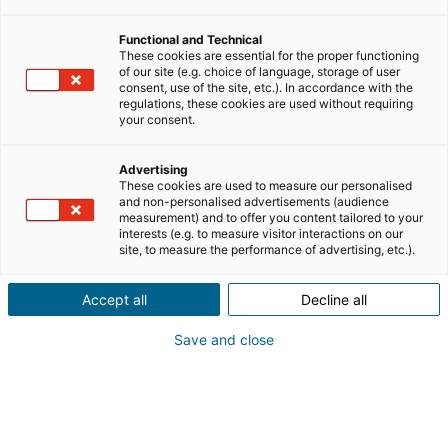
importante: il tempo. Nel 2026 questo assume un ruolo
decisivo per la professione dell’agente immobiliare. I
Functional and Technical
clienti sono più informati, digitalizzati e spesso pronti ad
These cookies are essential for the proper functioning
agire: grazie al web hanno solitamente reperito molte
of our site (e.g. choice of language, storage of user
consent, use of the site, etc.). In accordance with the
informazioni, e non vogliono perdersi in incertezze. Un
regulations, these cookies are used without requiring
agente immobiliare deve saper prontamente
your consent.
rispondere a poche richieste, ma fortemente mirate.
Non si può perdere tempo in processi lenti,
Advertising
These cookies are used to measure our personalised
comunicazioni dubbie e frammentate, con
and non-personalised advertisements (audience
conseguenti settimane perse in attese evitabili. Il
measurement) and to offer you content tailored to your
interests (e.g. to measure visitor interactions on our
mercato immobiliare come tanti altri settori oggi
site, to measure the performance of advertising, etc.).
richiede velocità, precisione e capacità decisionale
rapida. Un agente con queste caratteristiche viene
Accept all
Decline all
riconosciuto dal cliente come competente ed
efficiente. Nel 2026, il valore percepito non sarà solo
Save and close
quanto vende, ma anche quanto tempo fa risparmiare.
Ecco cosa occorre sapere al riguardo e qualche
suggerimento pratico.