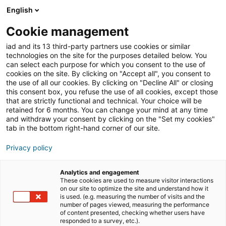
English
Join iad Italia
Aprir
Cookie management
iad and its 13 third-party partners use cookies or similar
Blog
»
Clienti e business
»
Il ritorno del fattore tempo:
technologies on the site for the purposes detailed below. You
perché nel 2026 vince l’agente immobiliare che fa
can select each purpose for which you consent to the use of
risparmiare settimane
cookies on the site. By clicking on "Accept all", you consent to
the use of all our cookies. By clicking on "Decline All" or closing
Il ritorno del fattore
this consent box, you refuse the use of all cookies, except those
that are strictly functional and technical. Your choice will be
tempo: perché nel 2026
retained for 6 months. You can change your mind at any time
vince l’agente
and withdraw your consent by clicking on the "Set my cookies"
tab in the bottom right-hand corner of our site.
immobiliare che fa
Privacy policy
risparmiare settimane
Analytics and engagement
These cookies are used to measure visitor interactions
on our site to optimize the site and understand how it
Per anni il mercato del mattone ha ruotato su tre asset
is used. (e.g. measuring the number of visits and the
principali: il prezzo, la tipologia e la posizione della
number of pages viewed, measuring the performance
of content presented, checking whether users have
proprietà. Oggi a questi si è aggiunto un altro fattore
responded to a survey, etc.).