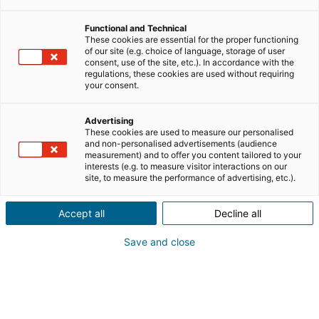
un piano di marketing particolare che consiste
nell’effettuare regali per ringraziare dipendenti,
Functional and Technical
collaboratori e clienti. Nel settore immobiliare, dove le
These cookies are essential for the proper functioning
relazioni interpersonali e la fiducia rappresentano degli
of our site (e.g. choice of language, storage of user
consent, use of the site, etc.). In accordance with the
elementi fondamentali, questo aspetto va
regulations, these cookies are used without requiring
particolarmente curato: è importante prendersi il
your consent.
tempo per esprimere gratitudine verso coloro che
hanno contribuito al percorso professionale e al
Advertising
These cookies are used to measure our personalised
successo. Serve a
consolidare i rapporti,
a rafforzare la
and non-personalised advertisements (audience
reputazione e la credibilità di un bravo agente
measurement) and to offer you content tailored to your
interests (e.g. to measure visitor interactions on our
immobiliare. Ma come farlo in modo che il
site, to measure the performance of advertising, etc.).
ringraziamento risulti sincero, professionale e
soprattutto non banale? Ecco alcune
idee originali
,
Accept all
Decline all
utili, personalizzabili e che possono anche stimolare una
piccola emozione, in vista anche delle feste natalizie.
Save and close
RIEPILOGO DELL'ARTICOLO
[
nascondere
]