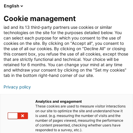
English
Join iad Italia
Aprir
Cookie management
iad and its 13 third-party partners use cookies or similar
Blog
»
Clienti e business
»
Come ringraziare clienti e
technologies on the site for the purposes detailed below. You
collaboratori a fine anno: idee professionali e mai
can select each purpose for which you consent to the use of
banali per agenti immobiliari
cookies on the site. By clicking on "Accept all", you consent to
the use of all our cookies. By clicking on "Decline All" or closing
Come ringraziare clienti e
this consent box, you refuse the use of all cookies, except those
that are strictly functional and technical. Your choice will be
collaboratori a fine anno:
retained for 6 months. You can change your mind at any time
idee professionali e mai
and withdraw your consent by clicking on the "Set my cookies"
tab in the bottom right-hand corner of our site.
banali per agenti
Privacy policy
immobiliari
Analytics and engagement
These cookies are used to measure visitor interactions
on our site to optimize the site and understand how it
Dicembre chiude l’anno lavorativo e fiscale, ma
is used. (e.g. measuring the number of visits and the
rappresenta anche un momento di bilancio dell’attività
number of pages viewed, measuring the performance
of content presented, checking whether users have
svolta. Molte aziende colgono l’occasione per attivare
responded to a survey, etc.).