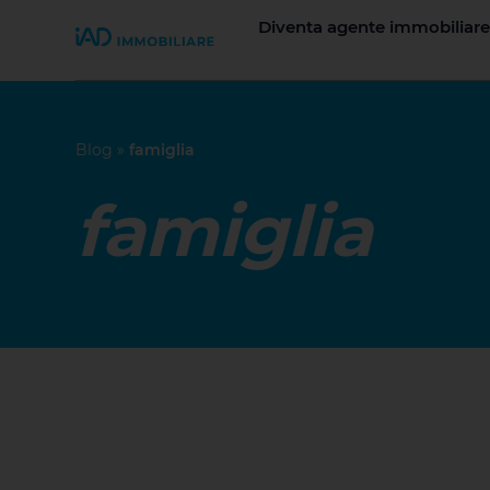
Diventa agente immobiliare
Join iad Italia
Blog
»
famiglia
famiglia