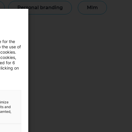
personal branding
mlm
monianze
e for the
 the use of
 cookies.
 cookies,
ned for 6
licking on
timize
its and
sented,