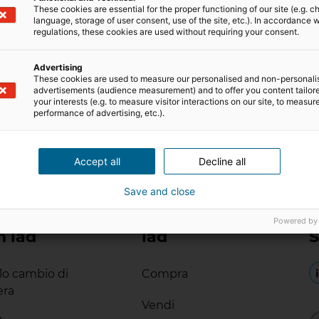
These cookies are essential for the proper functioning of our site (e.g. c
Come gestire venditori emotivamente legati
language, storage of user consent, use of the site, etc.). In accordance w
alla casa che vogliono vendere
regulations, these cookies are used without requiring your consent.
Come gestire venditori emotivamente legati
alla casa che vogliono vendere? La domanda
Advertising
These cookies are used to measure our personalised and non-personali
non è banale come può sembrare: è una
advertisements (audience measurement) and to offer you content tailor
situazione molto più frequente di quanto si
your interests (e.g. to measure visitor interactions on our site, to measur
pensi. Immettere un immobile sul mercato
performance of advertising, etc.).
6 Maggio 2026
3
min di lettura
non è solo un’operazione economica o tecnica,
ma comporta sempre una forte componente
emotiva del proprietario. Dietro ci sono
Accept all
Decline all
aspettative, ansie e […]
Save and close
Powered by
n iad
iad
S
ilo cambio di
Compra
era
Vendi