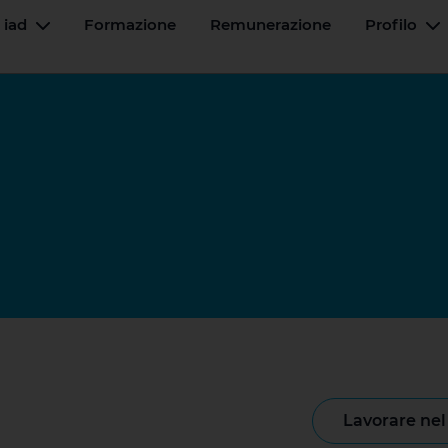
 iad
Formazione
Remunerazione
Profilo
Menu a tendina
M
lavorare ne