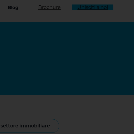
Blog
Brochure
Unisciti a noi
enu a tendina
l settore immobiliare