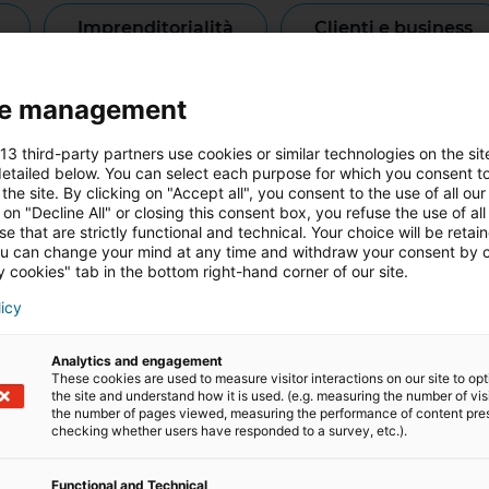
imprenditorialità
clienti e business
riqualificazione professionale
testi
e management
 13 third-party partners use cookies or similar technologies on the sit
etailed below. You can select each purpose for which you consent to
the site. By clicking on "Accept all", you consent to the use of all our
 on "Decline All" or closing this consent box, you refuse the use of all
e that are strictly functional and technical. Your choice will be retai
u can change your mind at any time and withdraw your consent by c
LAVORARE NEL SETTORE
 cookies" tab in the bottom right-hand corner of our site.
IMMOBILIARE
licy
Analytics and engagement
These cookies are used to measure visitor interactions on our site to op
the site and understand how it is used. (e.g. measuring the number of vis
the number of pages viewed, measuring the performance of content pre
checking whether users have responded to a survey, etc.).
Functional and Technical