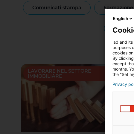
comunicati stampa
formazione
English
notizie
Cooki
iad and its
purposes d
cookies on 
By clicking
except thos
months. Yo
LAVORARE NEL SETTORE
the "Set my
IMMOBILIARE
Privacy po