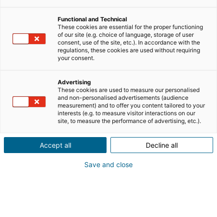
accordo strategico con Ilaria Profumi
,
professionista
Functional and Technical
di riferimento nel panorama del real estate
e della
These cookies are essential for the proper functioning
consulenza strategico-organizzativa.
Profumi entra in
of our site (e.g. choice of language, storage of user
consent, use of the site, etc.). In accordance with the
Iad in qualità di advisor
per
affiancare il
regulations, these cookies are used without requiring
management negli obiettivi di crescita, espansione e
your consent.
struttura del network.
Advertising
La collaborazione si inserisce nel
percorso di sviluppo
These cookies are used to measure our personalised
di iad Italia
, che continua a
investire in competenze
and non-personalised advertisements (audience
measurement) and to offer you content tailored to your
di alto profilo
per rafforzare la propria reputazione,
interests (e.g. to measure visitor interactions on our
sostenere la generazione di nuove opportunità e
site, to measure the performance of advertising, etc.).
costruire un modello organizzativo sempre più solido,
scalabile e orientato al lungo periodo.
Accept all
Decline all
L’obiettivo è quello di
accompagnare la crescita del
Save and close
network e dei suoi agenti
, creando le condizioni per
rendere iad Italia il più grande e innovativo network
immobiliare del Paese
.