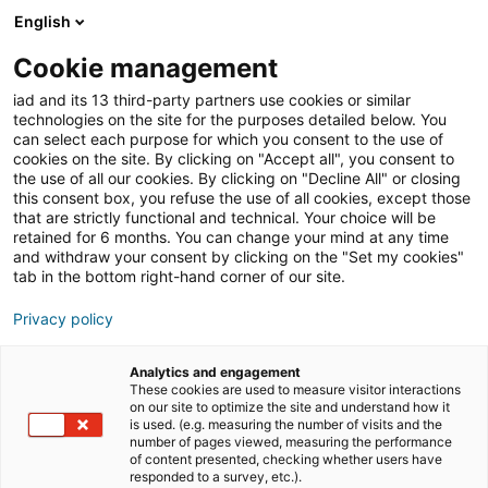
English
Join iad Italia
Aprir
Cookie management
iad and its 13 third-party partners use cookies or similar
Blog
»
Notizie
»
ILARIA PROFUMI ADVISOR DI IAD ITALIA
technologies on the site for the purposes detailed below. You
NEL PERCORSO DI CRESCITA STRATEGICA DEL
can select each purpose for which you consent to the use of
NETWORK
cookies on the site. By clicking on "Accept all", you consent to
the use of all our cookies. By clicking on "Decline All" or closing
ILARIA PROFUMI
this consent box, you refuse the use of all cookies, except those
that are strictly functional and technical. Your choice will be
ADVISOR DI IAD ITALIA
retained for 6 months. You can change your mind at any time
NEL PERCORSO DI
and withdraw your consent by clicking on the "Set my cookies"
tab in the bottom right-hand corner of our site.
CRESCITA STRATEGICA
Privacy policy
DEL NETWORK
Analytics and engagement
These cookies are used to measure visitor interactions
on our site to optimize the site and understand how it
COMUNICATO STAMPA
is used. (e.g. measuring the number of visits and the
number of pages viewed, measuring the performance
of content presented, checking whether users have
responded to a survey, etc.).
Milano, 16 febbraio 2026 – iad Italia annuncia l’avvio di un